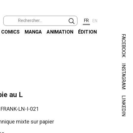
FR
EN
COMICS
MANGA
ANIMATION
ÉDITION
FACEBOOK
INSTAGRAM
FRIS
ie au L
LINKEDIN
. FRANK-LN-I-021
nique mixte sur papier