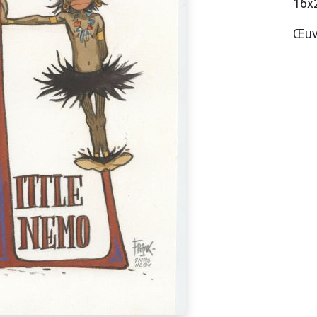
16x
Œuv