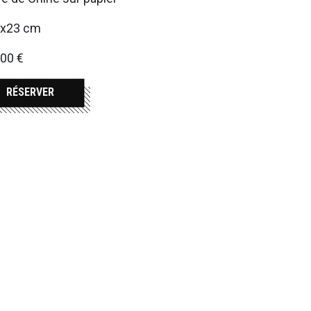
5x23 cm
00 €
RÉSERVER