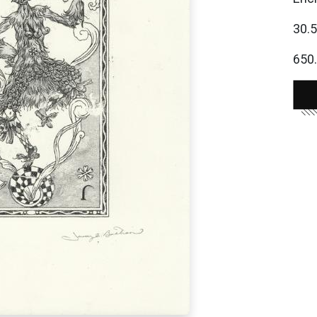
30.
650.