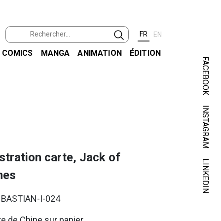
FR
EN
COMICS
MANGA
ANIMATION
ÉDITION
FACEBOOK
INSTAGRAM
ustration carte, Jack of
LINKEDIN
nes
. BASTIAN-I-024
e de Chine sur papier