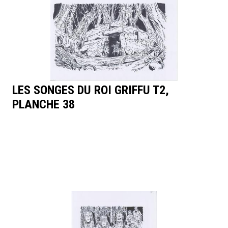
LES SONGES DU ROI GRIFFU T2,
PLANCHE 38