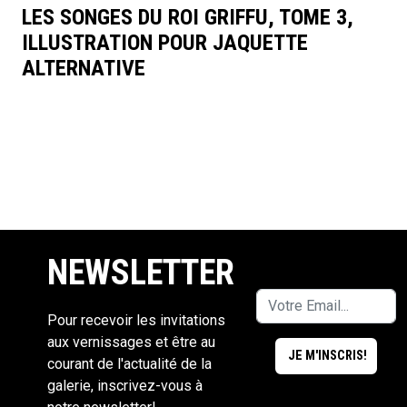
LES SONGES DU ROI GRIFFU, TOME 3,
ILLUSTRATION POUR JAQUETTE
ALTERNATIVE
NEWSLETTER
Pour recevoir les invitations
aux vernissages et être au
courant de l'actualité de la
galerie, inscrivez-vous à