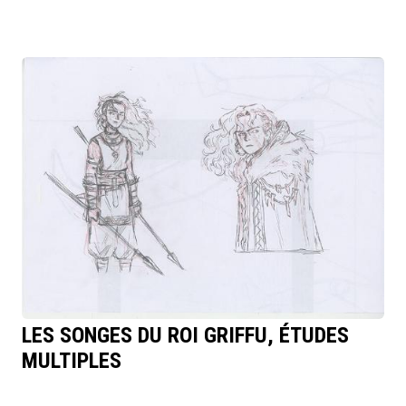
LES SONGES DU ROI GRIFFU, ÉTUDES
MULTIPLES