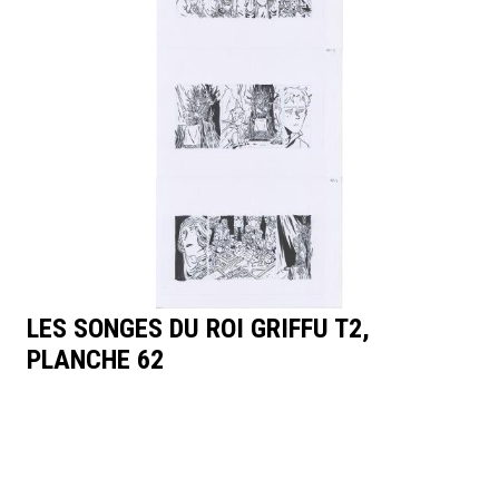
LES SONGES DU ROI GRIFFU T2,
PLANCHE 62