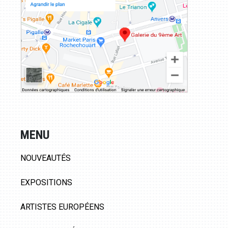
MENU
NOUVEAUTÉS
EXPOSITIONS
ARTISTES EUROPÉENS