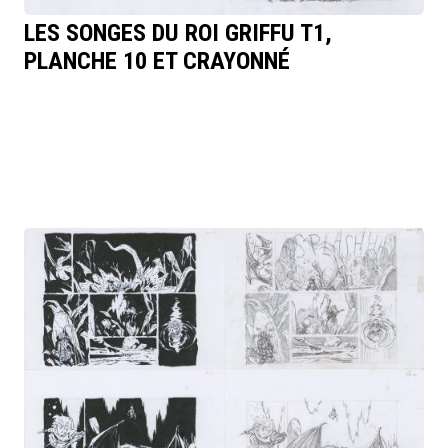
LES SONGES DU ROI GRIFFU T1,
PLANCHE 10 ET CRAYONNÉ