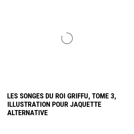
LES SONGES DU ROI GRIFFU, TOME 3,
ILLUSTRATION POUR JAQUETTE
ALTERNATIVE