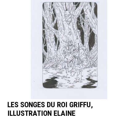
LES SONGES DU ROI GRIFFU,
ILLUSTRATION ELAINE