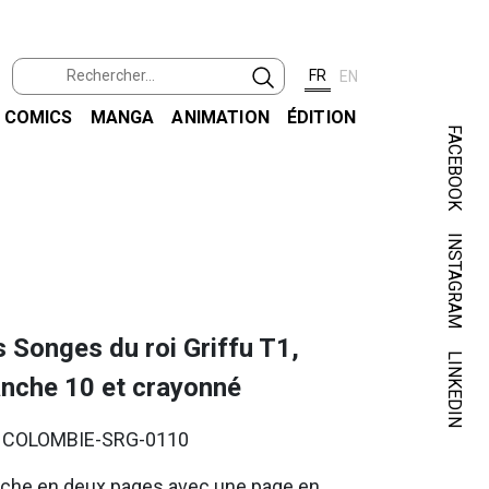
FR
EN
COMICS
MANGA
ANIMATION
ÉDITION
FACEBOOK
INSTAGRAM
COLO
 Songes du roi Griffu T1,
LINKEDIN
anche 10 et crayonné
. COLOMBIE-SRG-0110
nche en deux pages avec une page en