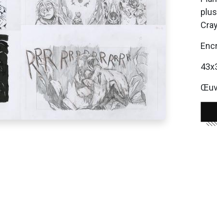
plus
Cra
Encr
43x
Œuvr