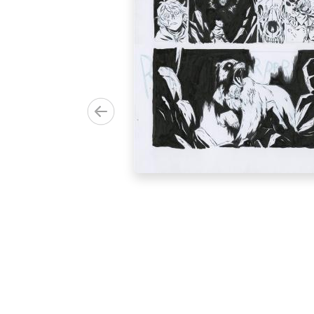
 dessin final
e Maïlis
pression est
s. Taille
 : 42x29,7
nche :