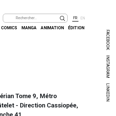
FR
EN
COMICS
MANGA
ANIMATION
ÉDITION
FACEBOOK
INSTAGRAM
LINKEDIN
lérian Tome 9, Métro
telet - Direction Cassiopée,
anche 41