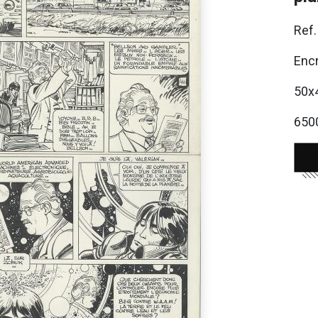
Ref
Enc
50x
650