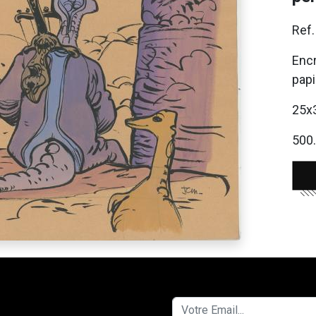
Ref
Encr
papi
25x
500.