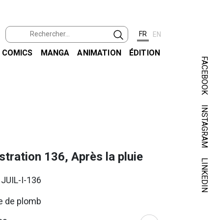
FR
EN
COMICS
MANGA
ANIMATION
ÉDITION
FACEBOOK
INSTAGRAM
JUIL
ustration 136, Après la pluie
LINKEDIN
 JUIL-I-136
e de plomb