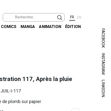
FR
EN
COMICS
MANGA
ANIMATION
ÉDITION
FACEBOOK
INSTAGRAM
JUIL
ustration 117, Après la pluie
LINKEDIN
 JUIL-I-117
 de plomb sur papier