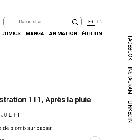
FR
EN
COMICS
MANGA
ANIMATION
ÉDITION
FACEBOOK
INSTAGRAM
JUIL
ustration 111, Après la pluie
LINKEDIN
 JUIL-I-111
 de plomb sur papier