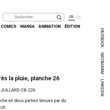
FR
EN
COMICS
MANGA
ANIMATION
ÉDITION
FACEBOOK
INSTAGRAM
JUIL
ès la pluie, planche 26
LINKEDIN
. JUILLARD-CB-226
che en deux parties tenues par du
tch