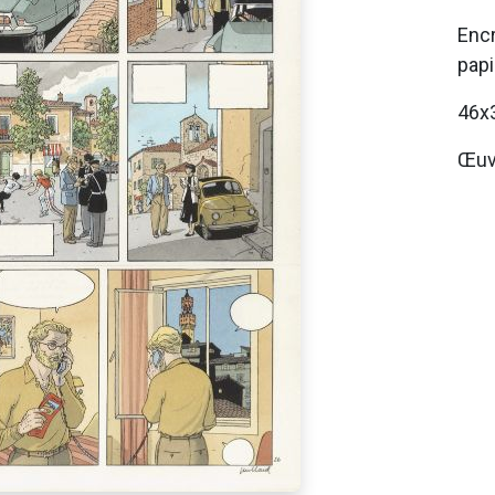
Encr
papi
46x
Œuv