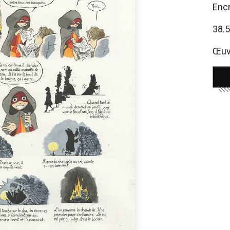
Encr
38.
Œuvr