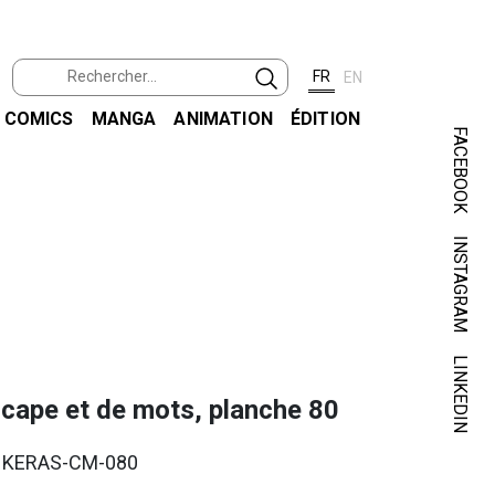
FR
EN
COMICS
MANGA
ANIMATION
ÉDITION
FACEBOOK
INSTAGRAM
KER
DE CAP
LINKEDIN
 cape et de mots, planche 80
. KERAS-CM-080