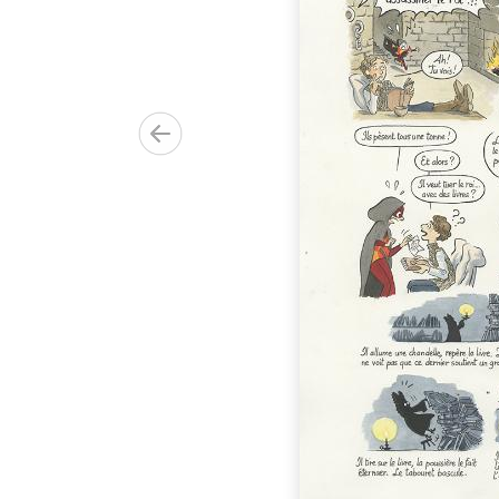
r
00.00€)