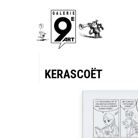
KERASCOËT
armée de
ies