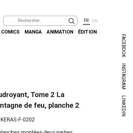
FR
EN
COMICS
MANGA
ANIMATION
ÉDITION
FACEBOOK
INSTAGRAM
KER
udroyant, Tome 2 La
LINKEDIN
ntagne de feu, planche 2
. KERAS-F-0202
planches montées deux parties