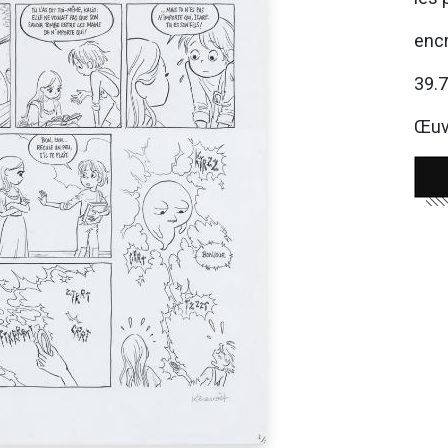
encr
39.
Œuvr