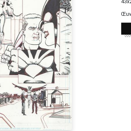
43x
Œuvr