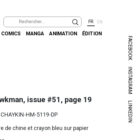
FR
EN
COMICS
MANGA
ANIMATION
ÉDITION
FACEBOOK
INSTAGRAM
DAVI
GARFIE
wkman, issue #51, page 19
LINKEDIN
. CHAYKIN-HM-5119-DP
e de chine et crayon bleu sur papier