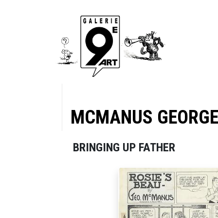
MCMANUS GEORG
BRINGING UP FATHER
g Up
trips du