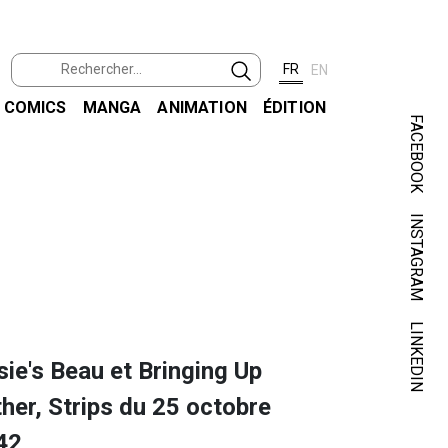
FR
EN
COMICS
MANGA
ANIMATION
ÉDITION
FACEBOOK
INSTAGRAM
MESS
FELIX 
LINKEDIN
ie's Beau et Bringing Up
her, Strips du 25 octobre
42