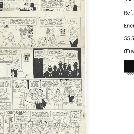
Ref
Encr
55.
Œuvr