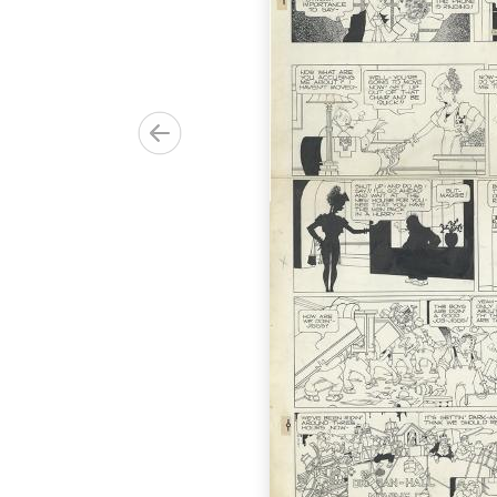
68 cm
00.00€)