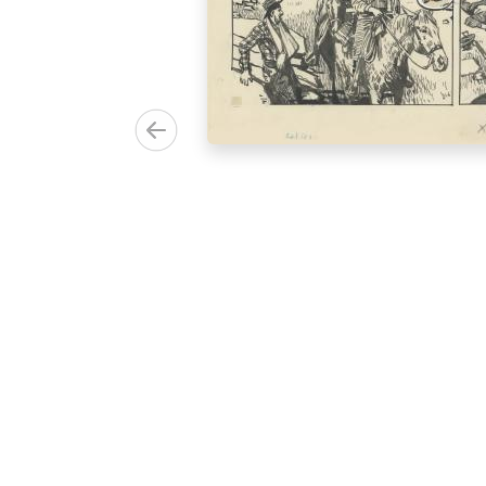
.
0.00€)