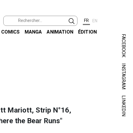
FR
EN
COMICS
MANGA
ANIMATION
ÉDITION
FACEBOOK
INSTAGRAM
WOO
CANNO
LINKEDIN
t Mariott, Strip N°16,
here the Bear Runs"