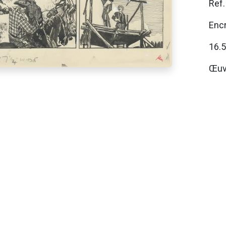
Ref
Encr
16.
Œuv