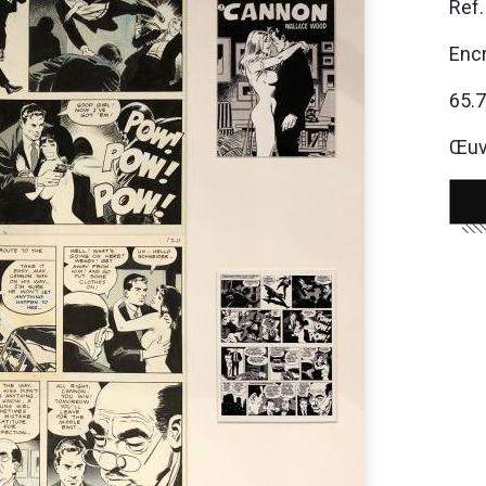
Ref
Enc
65.
Œuvr