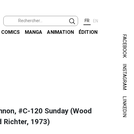
FR
EN
COMICS
MANGA
ANIMATION
ÉDITION
FACEBOOK
INSTAGRAM
YOUN
BLONDI
LINKEDIN
nnon, #C-120 Sunday (Wood
 Richter, 1973)