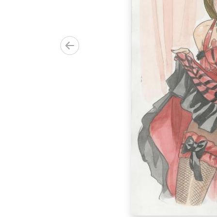
n , Superman
e en fond
0.00€)