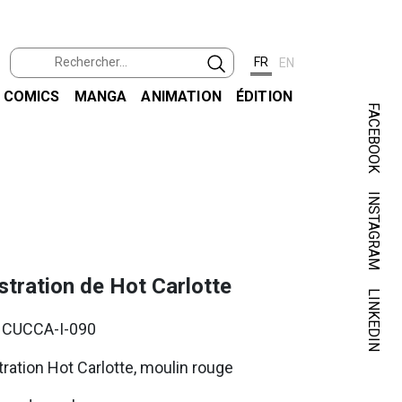
FR
EN
COMICS
MANGA
ANIMATION
ÉDITION
FACEBOOK
INSTAGRAM
CUCC
ustration de Hot Carlotte
LINKEDIN
. CUCCA-I-090
stration Hot Carlotte, moulin rouge