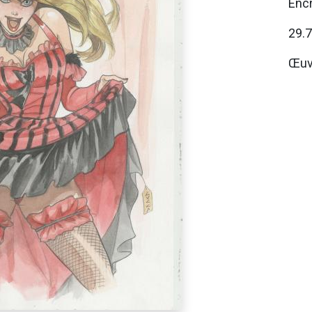
Encr
29.
Œuv