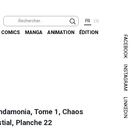
FR
EN
COMICS
MANGA
ANIMATION
ÉDITION
FACEBOOK
INSTAGRAM
CUCC
PANDA
LINKEDIN
ndamonia, Tome 1, Chaos
tial, Planche 22