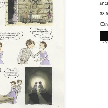
Encr
38.
Œuvr