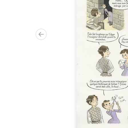
r
00.00€)