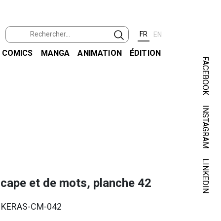
FR
EN
COMICS
MANGA
ANIMATION
ÉDITION
FACEBOOK
INSTAGRAM
KER
DE CAP
LINKEDIN
 cape et de mots, planche 42
. KERAS-CM-042