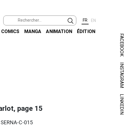
FR
EN
COMICS
MANGA
ANIMATION
ÉDITION
FACEBOOK
INSTAGRAM
SER
CHARL
LINKEDIN
rlot, page 15
. SERNA-C-015